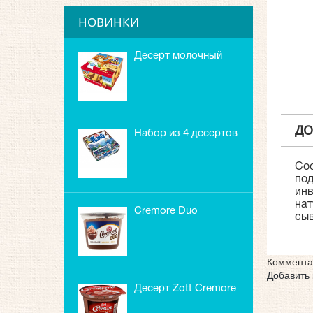
НОВИНКИ
Десерт молочный
Zott Milk Tiger
шоколад,
ДО
Набор из 4 десертов
Zott Monte MAX
Сос
Смурф
под
инв
нат
Cremore Duo
сыв
шоколадный пудинг
Коммента
Добавить
Десерт Zott Cremore
Double Choc