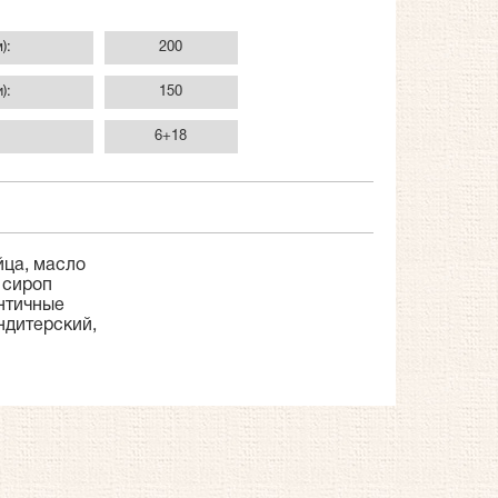
):
200
):
150
6+18
йца, масло
 сироп
нтичные
ндитерский,