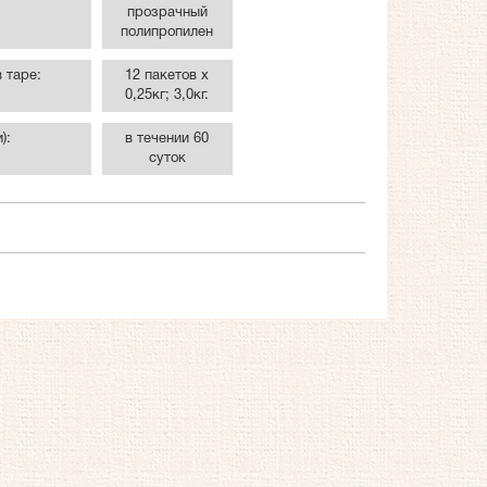
прозрачный
полипропилен
 таре:
12 пакетов х
0,25кг; 3,0кг.
):
в течении 60
суток