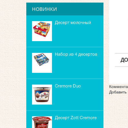
НОВИНКИ
Десерт молочный
Zott Milk Tiger
шоколад,
Набор из 4 десертов
ДО
Zott Monte MAX
Смурф
Коммента
Cremore Duo
Добавить
шоколадный пудинг
Десерт Zott Cremore
Double Choc